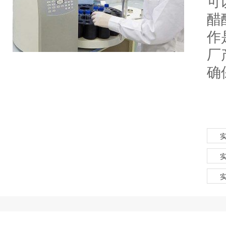
可
醋
作
厂
确